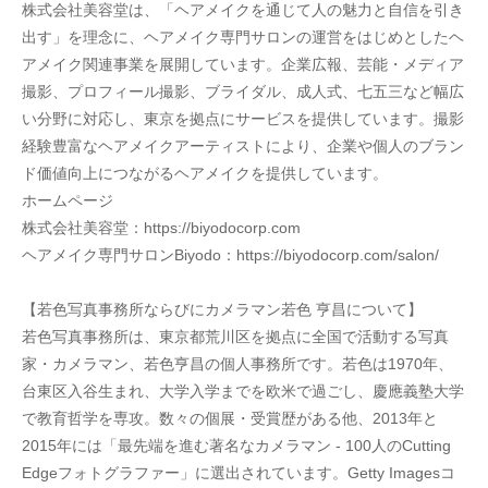
株式会社美容堂は、「ヘアメイクを通じて人の魅力と自信を引き
出す」を理念に、ヘアメイク専門サロンの運営をはじめとしたヘ
アメイク関連事業を展開しています。企業広報、芸能・メディア
撮影、プロフィール撮影、ブライダル、成人式、七五三など幅広
い分野に対応し、東京を拠点にサービスを提供しています。撮影
経験豊富なヘアメイクアーティストにより、企業や個人のブラン
ド価値向上につながるヘアメイクを提供しています。
ホームページ
株式会社美容堂：https://biyodocorp.com
ヘアメイク専門サロンBiyodo：https://biyodocorp.com/salon/
【若色写真事務所ならびにカメラマン若色 亨昌について】
若色写真事務所は、東京都荒川区を拠点に全国で活動する写真
家・カメラマン、若色亨昌の個人事務所です。若色は1970年、
台東区入谷生まれ、大学入学までを欧米で過ごし、慶應義塾大学
で教育哲学を専攻。数々の個展・受賞歴がある他、2013年と
2015年には「最先端を進む著名なカメラマン - 100人のCutting 
Edgeフォトグラファー」に選出されています。Getty Imagesコ