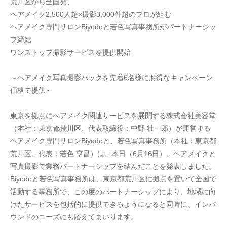
荒川区から全国発、
ヘアメイク2,500人超×撮影3,000件超のプロが組む
ヘアメイク専門サロンBiyodoと若色写真事務所がパートナーシッ
プ締結
ワンストップ撮影サービスを提供開始
～ヘアメイク写真撮影パックを先着6名様にお得なキャンペーン
価格で提供～
東京を拠点にヘアメイク関連サービスを展開する株式会社美容堂
（本社：東京都荒川区、代表取締役：中野 壮一郎）が運営する
ヘアメイク専門サロンBiyodoと、若色写真事務所（本社：東京都
荒川区、代表：若色 亨昌）は、本日（6月16日）、ヘアメイクと
写真撮影で業務パートナーシップを結んだことを発表しました。
Biyodoと若色写真事務所は、東京都荒川区に拠点を置いて全国で
活動する事務所で、この度のパートナーシップにより、地域に向
けたサービスを包括的に提供できるようになると同時に、インバ
ウンドのニーズにも応えてまいります。