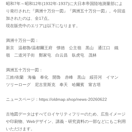
昭和7年～昭和12年(1932年-1937)に大日本帝国陸地測量部によ
り発行された『満洲十万分一図』『満洲五十万分一図』。今回追
加されたのは、全17点。
現在販売中のエリアは以下になります。
満洲十万分一図：
新京　温都魯/温都爾王府　懐徳　公主嶺　黒山　通江口　鐵
嶺　二道河子街　鄭家屯　白云昌　臥虎屯　茂林
満洲五十万分一図：
三姓/依蘭　海倫　奉化　開魯　赤峰　黒山　綏芬河　イマン　
ツリーローグ　尼古里斯克　奉天　哈爾賓　甯古塔
ニュースページ：https://oldmap.shop/news-20260622
古地図データはすべてロイヤリティフリーのため、広告イメージ
や印刷物、Webデザイン、講義・研究資料の一部などにもご利用
いただけます。