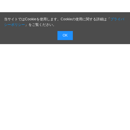
当サイトではCookieを使用します。Cookieの使用に関する詳細は「
プライバ
シーポリシー
」をご覧ください。
OK
配信無料
会員登録不要
最短1時間で
配信
広告費０円で新商品・新サービスのプレスリリー
スを無料で配信！