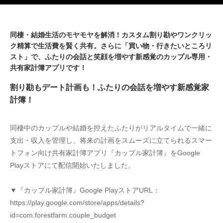
同棲・結婚生活のモヤモヤを解消！カスタム割り勘やワンクリッ
ク精算で生活費を賢く共有。さらに「買い物・行きたいところリ
スト」で、ふたりの会話と笑顔を増やす新感覚のカップル専用・
共有家計簿アプリです！
割り勘もデート計画も！ふたりの会話を増やす新感覚家
計簿！
同棲中のカップルや結婚を控えたふたりがリアルタイムで一緒に
支出・収入を管理し、将来の計画をスムーズに立てられるスマー
トフォン向け共有家計簿アプリ『カップル家計簿』をGoogle 
Playストアにて配信開始いたしました。
▼『カップル家計簿』Google PlayストアURL：
https://play.google.com/store/apps/details?
id=com.forestfarm.couple_budget