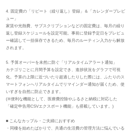
4. 固定費の「リピート（繰り返し）登録」＆「カレンダープレビ
ュー」
家賃や光熱費、サブスクリプションなどの固定費は、毎月の繰り
返し登録スケジュールを設定可能。事前に登録予定日をプレビュ
ー確認して一括保存できるため、毎月のルーティン入力から解放
されます。
5. 予算オーバーを未然に防ぐ「リアルタイムアラート通知」
カテゴリごとに月間予算を設定でき、進捗状況をグラフで可視
化。予算の上限に近づいたり超過したりした際には、ふたりのス
マートフォンへリアルタイムでリマインダー通知が届くため、使
いすぎを自然に防止できます。
(※便利な機能として、医療費控除やふるさと納税に対応した
「確定申告用CSVエクスポート機能」も搭載しています。)
■ こんなカップル・ご夫婦におすすめ
・同棲を始めたばかりで、共通の生活費の管理方法に悩んでいる