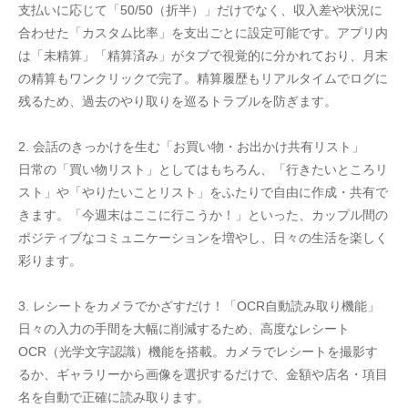
支払いに応じて「50/50（折半）」だけでなく、収入差や状況に
合わせた「カスタム比率」を支出ごとに設定可能です。アプリ内
は「未精算」「精算済み」がタブで視覚的に分かれており、月末
の精算もワンクリックで完了。精算履歴もリアルタイムでログに
残るため、過去のやり取りを巡るトラブルを防ぎます。
2. 会話のきっかけを生む「お買い物・お出かけ共有リスト」
日常の「買い物リスト」としてはもちろん、「行きたいところリ
スト」や「やりたいことリスト」をふたりで自由に作成・共有で
きます。「今週末はここに行こうか！」といった、カップル間の
ポジティブなコミュニケーションを増やし、日々の生活を楽しく
彩ります。
3. レシートをカメラでかざすだけ！「OCR自動読み取り機能」
日々の入力の手間を大幅に削減するため、高度なレシート
OCR（光学文字認識）機能を搭載。カメラでレシートを撮影す
るか、ギャラリーから画像を選択するだけで、金額や店名・項目
名を自動で正確に読み取ります。