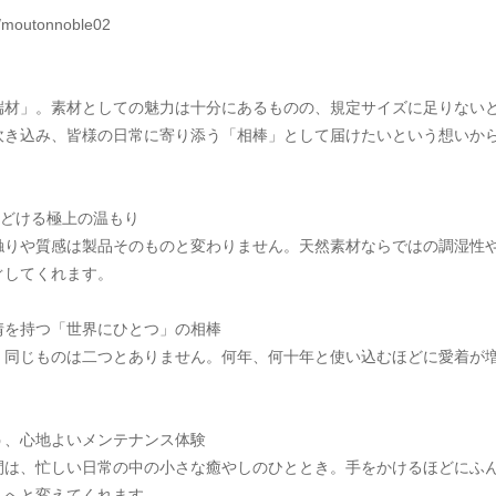
s/moutonnoble02
端材」。素材としての魅力は十分にあるものの、規定サイズに足りない
吹き込み、皆様の日常に寄り添う「相棒」として届けたいという想いか
ほどける極上の温もり
触りや質感は製品そのものと変わりません。天然素材ならではの調湿性
ぐしてくれます。
情を持つ「世界にひとつ」の相棒
、同じものは二つとありません。何年、何十年と使い込むほどに愛着が
う、心地よいメンテナンス体験
間は、忙しい日常の中の小さな癒やしのひととき。手をかけるほどにふ
」へと変えてくれます。