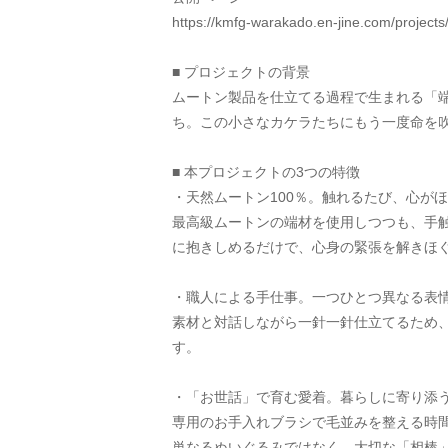
https://kmfg-warakado.en-jine.com/project
■ プロジェクトの背景
ムートン製品を仕立てる過程で生まれる「
ち。この小さなカケラたちにもう一度命を
■ 本プロジェクトの3つの特徴
・天然ムートン100％。触れるたび、心が
最高級ムートンの端材を使用しつつも、手
に抱きしめるだけで、心身の緊張を解きほ
・職人による手仕事。一つひとつ異なる表
素材と対話しながら一針一針仕立てるため
す。
・「お世話」で育む愛着。暮らしに寄り添
専用のお手入れブラシで毛並みを整える時
単なるぬいぐるみではなく、大切な「相棒