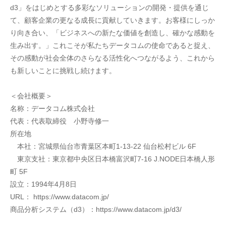
d3」をはじめとする多彩なソリューションの開発・提供を通じ
て、顧客企業の更なる成長に貢献していきます。お客様にしっか
り向き合い、「ビジネスへの新たな価値を創造し、確かな感動を
生み出す。」これこそが私たちデータコムの使命であると捉え、
その感動が社会全体のさらなる活性化へつながるよう、これから
も新しいことに挑戦し続けます。
＜会社概要＞
名称：データコム株式会社
代表：代表取締役　小野寺修一
所在地
　本社：宮城県仙台市青葉区本町1-13-22 仙台松村ビル 6F
　東京支社：東京都中央区日本橋富沢町7-16 J.NODE日本橋人形
町 5F
設立：1994年4月8日
URL： https://www.datacom.jp/
商品分析システム（d3）：https://www.datacom.jp/d3/