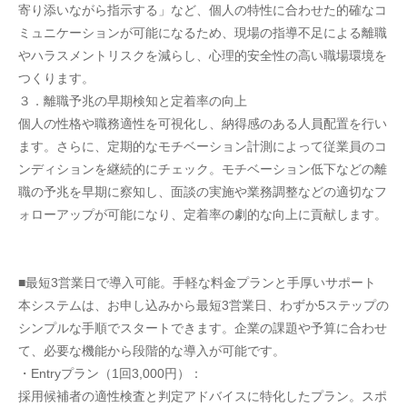
寄り添いながら指示する」など、個人の特性に合わせた的確なコ
ミュニケーションが可能になるため、現場の指導不足による離職
やハラスメントリスクを減らし、心理的安全性の高い職場環境を
つくります。
３．離職予兆の早期検知と定着率の向上
個人の性格や職務適性を可視化し、納得感のある人員配置を行い
ます。さらに、定期的なモチベーション計測によって従業員のコ
ンディションを継続的にチェック。モチベーション低下などの離
職の予兆を早期に察知し、面談の実施や業務調整などの適切なフ
ォローアップが可能になり、定着率の劇的な向上に貢献します。
■最短3営業日で導入可能。手軽な料金プランと手厚いサポート
本システムは、お申し込みから最短3営業日、わずか5ステップの
シンプルな手順でスタートできます。企業の課題や予算に合わせ
て、必要な機能から段階的な導入が可能です。
・Entryプラン（1回3,000円）：
採用候補者の適性検査と判定アドバイスに特化したプラン。スポ