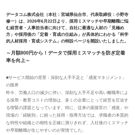
データコム株式会社（本社：宮城県仙台市、代表取締役：小野寺
修一）は、2026年6月22日より、採用ミスマッチや早期離職に悩
む経営者・人事担当者に向けて、自社に最適な人材の「見極め
方」や採用後の「定着・育成の仕組み」が具体的にわかる「科学
的人材採用・育成システム」の特設ページを開設いたしました。
～月額800円から！データで採用ミスマッチを防ぎ定着
率を向上～
■サービス開始の背景：深刻な人手不足と「感覚マネジメント」
の限界
昨今、労働人口の減少に伴い、深刻な人手不足や高い離職率によ
る採用・教育コストの増加は、多くの企業にとって経営を圧迫す
る喫緊の課題となっています。特に、従来の面接官の「感覚」や
現場の「経験則」に頼った採用・指導方法では、求職者の本質的
な特性や組織との相性を正確に測りきれず、入社後のミスマッチ
や早期離職が生じやすいのが実情でした。