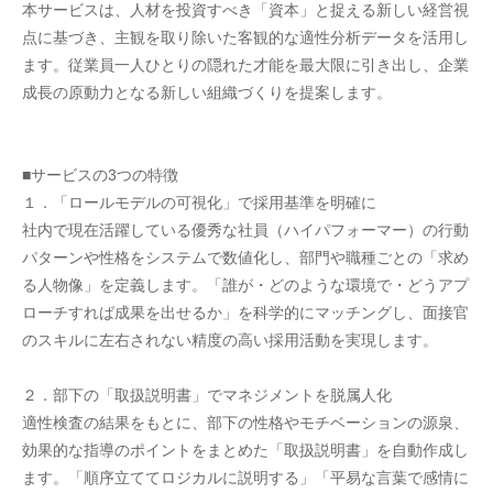
本サービスは、人材を投資すべき「資本」と捉える新しい経営視
点に基づき、主観を取り除いた客観的な適性分析データを活用し
ます。従業員一人ひとりの隠れた才能を最大限に引き出し、企業
成長の原動力となる新しい組織づくりを提案します。
■サービスの3つの特徴
１．「ロールモデルの可視化」で採用基準を明確に
社内で現在活躍している優秀な社員（ハイパフォーマー）の行動
パターンや性格をシステムで数値化し、部門や職種ごとの「求め
る人物像」を定義します。「誰が・どのような環境で・どうアプ
ローチすれば成果を出せるか」を科学的にマッチングし、面接官
のスキルに左右されない精度の高い採用活動を実現します。
２．部下の「取扱説明書」でマネジメントを脱属人化
適性検査の結果をもとに、部下の性格やモチベーションの源泉、
効果的な指導のポイントをまとめた「取扱説明書」を自動作成し
ます。「順序立ててロジカルに説明する」「平易な言葉で感情に