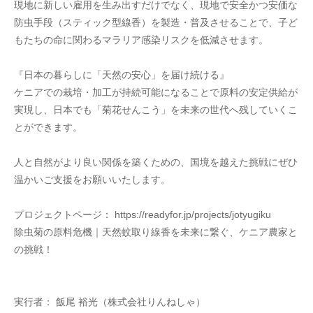
現地に新しい雇用を生み出すだけでなく、現地で安全かつ安価な
防虫手段（スティック型線香）を製造・普及させることで、子ど
もたちの命に関わるマラリア感染リスクを低減させます。
『日本の暮らしに「天然の安心」を届け続ける』
ケニアでの栽培・加工が持続可能になることで原料の安定供給が
実現し、日本でも「菊花せんこう」を未来の世代へ残していくこ
とができます。
人と自然がより良い関係を築くための、国境を越えた挑戦にぜひ
温かいご支援をお願いいたします。
プロジェクトページ： https://readyfor.jp/projects/jotyugiku
除虫菊の原料危機｜天然蚊取り線香を未来に繋ぐ、ケニア農家と
の挑戦！
実行者： 飯尾 裕光（株式会社りんねしゃ）