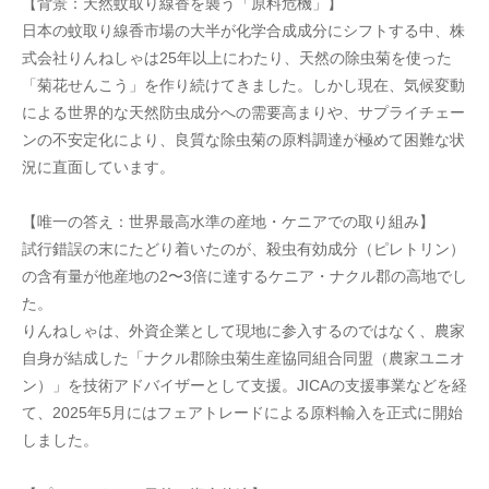
【背景：天然蚊取り線香を襲う「原料危機」】
日本の蚊取り線香市場の大半が化学合成成分にシフトする中、株
式会社りんねしゃは25年以上にわたり、天然の除虫菊を使った
「菊花せんこう」を作り続けてきました。しかし現在、気候変動
による世界的な天然防虫成分への需要高まりや、サプライチェー
ンの不安定化により、良質な除虫菊の原料調達が極めて困難な状
況に直面しています。
【唯一の答え：世界最高水準の産地・ケニアでの取り組み】
試行錯誤の末にたどり着いたのが、殺虫有効成分（ピレトリン）
の含有量が他産地の2〜3倍に達するケニア・ナクル郡の高地でし
た。
りんねしゃは、外資企業として現地に参入するのではなく、農家
自身が結成した「ナクル郡除虫菊生産協同組合同盟（農家ユニオ
ン）」を技術アドバイザーとして支援。JICAの支援事業などを経
て、2025年5月にはフェアトレードによる原料輸入を正式に開始
しました。