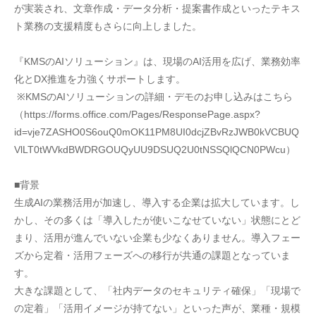
が実装され、文章作成・データ分析・提案書作成といったテキス
ト業務の支援精度もさらに向上しました。
『KMSのAIソリューション』は、現場のAI活用を広げ、業務効率
化とDX推進を力強くサポートします。
 ※KMSのAIソリューションの詳細・デモのお申し込みはこちら
（https://forms.office.com/Pages/ResponsePage.aspx?
id=vje7ZASHO0S6ouQ0mOK11PM8UI0dcjZBvRzJWB0kVCBUQ
VlLT0tWVkdBWDRGOUQyUU9DSUQ2U0tNSSQlQCN0PWcu）
■背景
生成AIの業務活用が加速し、導入する企業は拡大しています。し
かし、その多くは「導入したが使いこなせていない」状態にとど
まり、活用が進んでいない企業も少なくありません。導入フェー
ズから定着・活用フェーズへの移行が共通の課題となっていま
す。
大きな課題として、「社内データのセキュリティ確保」「現場で
の定着」「活用イメージが持てない」といった声が、業種・規模