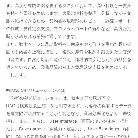
す。高度な専門知識を要するタスクにおいて、高い精度と一貫性
を持った回答を生成します。大量の情報を整理・分析しながら文
脈を維持できるため、契約書や規程類のレビュー、調査レポート
の作成、要件定義支援、プログラムコードの解析など、高度な判
断が求められる業務に適しています。
また、数十ページに及ぶ資料や、何度もやり取りを重ねた長い会
話でも内容を正確に把握し、複数の条件や制約を踏まえた回答が
可能です。自然な対話性能に加え、論理的で安定した出力品質を
備えているため、業務品質の向上と意思決定支援を強力にサポー
トします。
■KMSのAIソリューションとは
『KMSのAIソリューション』は、セキュアな環境下で、
RAG（検索拡張生成）を活用できます。お客様の保有するデータ
を最大限に活用することが可能となり、業務効率化をより一層後
押しします。さらに、User Interface（画面の使いやすさ・操作
性）、Development（開発力・運営力）、User Experience（体
験）の3つの要素を相互作用させ、新たなテクノロジーへの挑戦