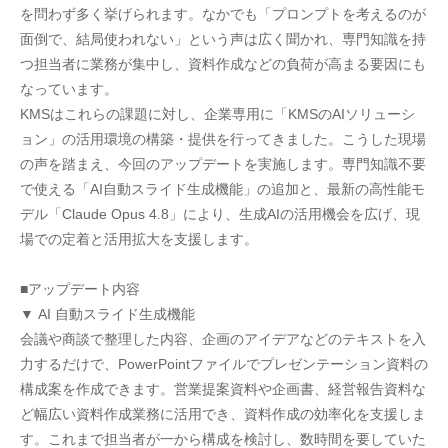
を問わず多く挙げられます。なかでも「プロンプトを考えるのが
面倒で、結局使われない」という声は広く聞かれ、専門知識を持
つ担当者に業務が集中し、資料作成などの負荷が高まる要因にも
なっています。
KMSはこれらの課題に対し、企業専用に「KMSのAIソリューシ
ョン」の活用環境の構築・提供を行ってきました。こうした現場
の声を踏まえ、今回のアップデートを実施します。専門知識不要
で使える「AI自動スライド生成機能」の追加と、最新の高性能モ
デル「Claude Opus 4.8」により、生成AIの活用機会を広げ、現
場での定着と活用拡大を支援します。
■アップデート内容
▼ AI 自動スライド生成機能
会議や商談で整理した内容、企画のアイデアなどのテキストを入
力するだけで、PowerPointファイルでプレゼンテーション資料の
構成案を作成できます。営業提案資料や企画書、経営報告資料な
ど幅広い資料作成業務に活用でき、資料作成の効率化を支援しま
す。これまで担当者が一から構成を検討し、数時間を要していた