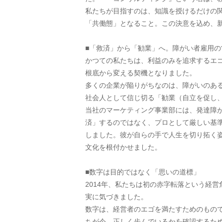
私たちが目指すのは、知識を授けるだけの
「共働態」となること。この決意を込め、
■「救済」から「勧業」へ。障がい者雇用の
かつての私たちは、利益のみを追求するエゴ
根底から変える契機となりました。
多くの企業が陥りがちなのは、障がいのあ
社会人として信じ切る「勧業（自立を促し
当社のマーケティング事業部には、発達障
済」するのではなく、プロとして厳しい基
しました。彼が自らの手で人生を切り拓く
文化を根付かせました。
■数字は目的ではなく「思いの道標」
2014年、私たちは初の赤字転落という経
実に気づきました。
数字は、経営者のエゴを満たすためのもの
ちが今、正しく歩んでいるかを確認するた