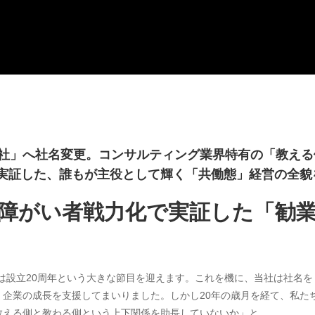
会社」へ社名変更。コンサルティング業界特有の「教え
実証した、誰もが主役として輝く「共働態」経営の全貌
障がい者戦力化で実証した「勧
ィングは設立20周年という大きな節目を迎えます。これを機に、当社は社
、企業の成長を支援してまいりました。しかし20年の歳月を経て、私た
教える側と教わる側という上下関係を助長していないか」と。