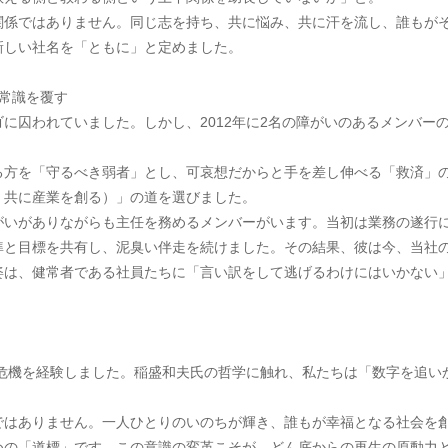
関係ではありません。同じ志を持ち、共に悩み、共に汗を流し、誰もが
新しい社名を「ともに」と定めました。
常識を覆す
に囚われていました。しかし、2012年に2名の障がいのあるメンバー
る方を「守るべき弱者」とし、可哀想だからと手を差し伸べる「救済」
、共に産業を創る）」の道を選びました。
がいがありながらも主任を務めるメンバーがいます。当初は業務の遂行
準と目標を共有し、泥臭い伴走を続けました。その結果、彼は今、当社
姿は、健常者である社員たちに「言い訳をして逃げるわけにはいかない
営危機を経験しました。稲盛和夫氏の哲学に触れ、私たちは「数字を追
ではありません。一人ひとりのいのちが輝き、誰もが幸福となる社会を
めの「道標」です。この意識の変革こそが、どん底からの再生の原動力