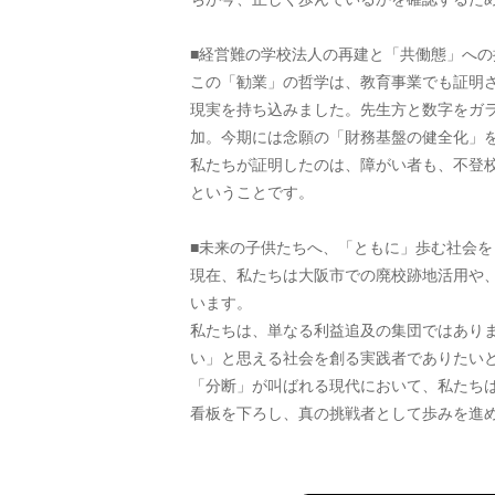
■経営難の学校法人の再建と「共働態」への
この「勧業」の哲学は、教育事業でも証明さ
現実を持ち込みました。先生方と数字をガ
加。今期には念願の「財務基盤の健全化」
私たちが証明したのは、障がい者も、不登
ということです。
■未来の子供たちへ、「ともに」歩む社会を
現在、私たちは大阪市での廃校跡地活用や
います。
私たちは、単なる利益追及の集団ではあり
い」と思える社会を創る実践者でありたい
「分断」が叫ばれる現代において、私たち
看板を下ろし、真の挑戦者として歩みを進