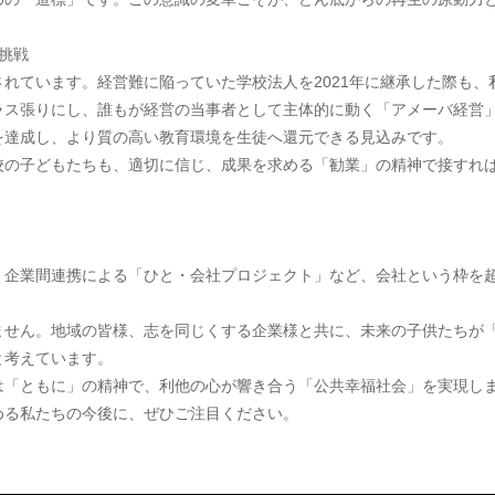
挑戦
れています。経営難に陥っていた学校法人を2021年に継承した際も
ラス張りにし、誰もが経営の当事者として主体的に動く「アメーバ経営」
を達成し、より質の高い教育環境を生徒へ還元できる見込みです。
校の子どもたちも、適切に信じ、成果を求める「勧業」の精神で接すれ
、企業間連携による「ひと・会社プロジェクト」など、会社という枠を
ません。地域の皆様、志を同じくする企業様と共に、未来の子供たちが
と考えています。
は「ともに」の精神で、利他の心が響き合う「公共幸福社会」を実現しま
める私たちの今後に、ぜひご注目ください。