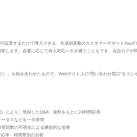
ptタグを1行設置するだけで導入できる、生成AI搭載のカスタマーサポートSa
て回答します。必要に応じて有人対応へ引き継ぐこともでき、会話ログや
（まど）」を組み合わせたもので、Webサイト上の“問い合わせ窓口”をコ
生成）により、登録したQ&A・資料をもとに24時間応答
テータスなどを一元管理
、参照回数の可視化による継続的な改善
対応率・時間帯別の分析