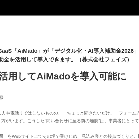
aaS「AiMado」が「デジタル化・AI導入補助金2026
助金を活用して導入できます。（株式会社フェイズ）
用してAiMadoを導入可能に
様
ム入力や電話まではしないものの、「ちょっと聞きたいだけ」「フォーム
方がいます。こうした“問い合わせに至る前の離脱”は、事業者にとっ
な疑問」をWebサイト上でその場で受け止め、見込み客との接点づくりと