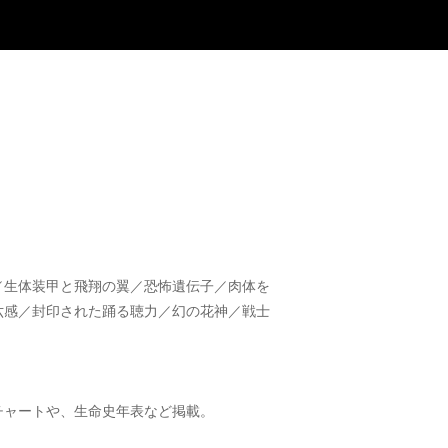
／生体装甲と飛翔の翼／恐怖遺伝子／肉体を
六感／封印された踊る聴力／幻の花神／戦士
チャートや、生命史年表など掲載。