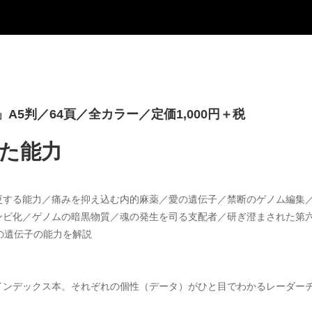
5判／64頁／全カラー／定価1,000円＋税
た能力
更する能力／痛みを抑え込む内的麻薬／愛の遺伝子／禁断のゲノム編集
ンビ化／ゲノムの暗黒物質／魂の発生を司る支配者／研ぎ澄まされた第
の遺伝子の能力を解説
インデックス本。それぞれの個性（データ）がひと目でわかるレーダー