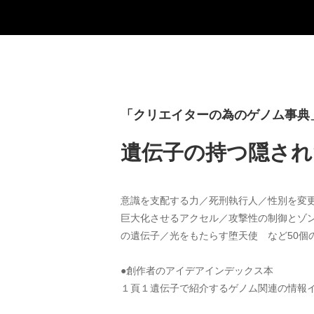
「クリエイターの為のゲノム事典」A
遺伝子の持つ隠され
意識を支配する力／死刑執行人／性別を変
巨大化させるアクセル／攻撃性の制御とゾ
の遺伝子／光をもたらす堕天使　など50個
●創作者のアイデアインデックス本
１頁１遺伝子で紹介するゲノム関連の情報