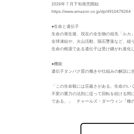
2026年７月下旬発売開始
https://www.amazon.co.jp/dp/4910478264
●生命と遺伝子
生命の発生後、現在の全生物の祖先「ルカ
全球凍結や、火山活動、隕石墜落など、繰
生命の根源である遺伝子は受け継がれ進化
●機能
遺伝子タンパク質の働きや仕組みの解説に
「この生命観には荘厳さがある。生命のい
不変の重力の法則に従って回転を続ける間
である。」　チャールズ・ダーウィン『種