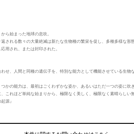
」から始まった地球の息吹。
り返される数々の大量絶滅は新たな生物種の繁栄を促し、多種多様な形
し応用され、または封印された。
合わせ、人間と同種の遺伝子を、特別な能力として機能させている生物
くつかの能力は、最初はごくわずかな姿か、あるいはただ一つの姿に吹
に、これほど単純な始まりから、極限なく美しく、極限なく素晴らしい
の起源』