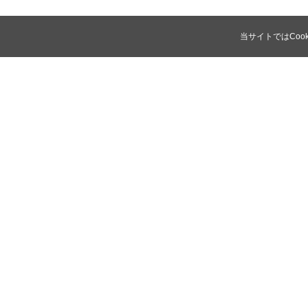
当サイトではCoo