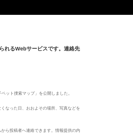
られるWebサービスです。連絡先
子ペット捜索マップ」を公開しました。
なくなった日、おおよその場所、写真などを
ムから投稿者へ連絡できます。情報提供の内