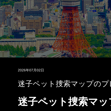
2026年07月02日
迷子ペット捜索マップのプ
迷子ペット捜索マッ