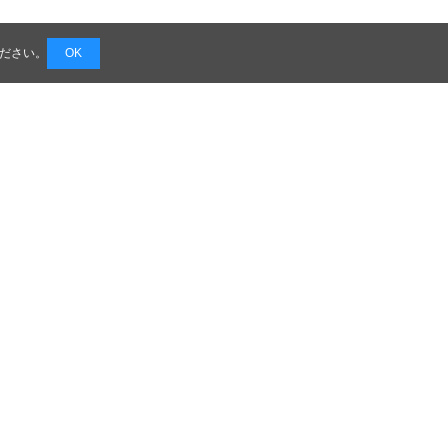
ださい。
OK