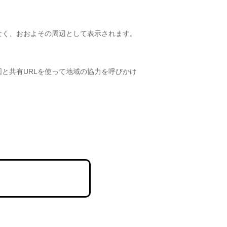
なく、おおよその周辺として表示されます。
と共有URLを使って地域の協力を呼びかけ