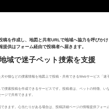
投稿を作成し、地図と共有URLで地域へ協力を呼びかけ
報提供はフォーム経由で投稿者へ届きます。
地域で迷子ペット捜索を支援
た犬や猫などの捜索情報を地図上で投稿・共有できるWebサービス「迷
しで捜索投稿を作成できるサービスです。投稿者は、ペットの特徴、い
セージで共有できます。
認できます。心当たりがある場合は、投稿詳細ページの情報提供フォー