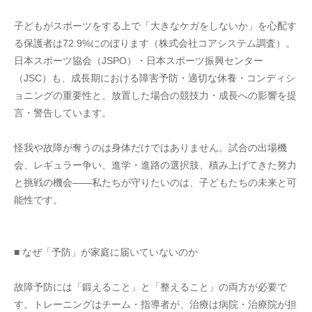
子どもがスポーツをする上で「大きなケガをしないか」を心配す
る保護者は72.9%にのぼります（株式会社コアシステム調査）。
日本スポーツ協会（JSPO）・日本スポーツ振興センター
（JSC）も、成長期における障害予防・適切な休養・コンディシ
ョニングの重要性と、放置した場合の競技力・成長への影響を提
言・警告しています。
怪我や故障が奪うのは身体だけではありません。試合の出場機
会、レギュラー争い、進学・進路の選択肢、積み上げてきた努力
と挑戦の機会——私たちが守りたいのは、子どもたちの未来と可
能性です。
■ なぜ「予防」が家庭に届いていないのか
故障予防には「鍛えること」と「整えること」の両方が必要で
す。トレーニングはチーム・指導者が、治療は病院・治療院が担