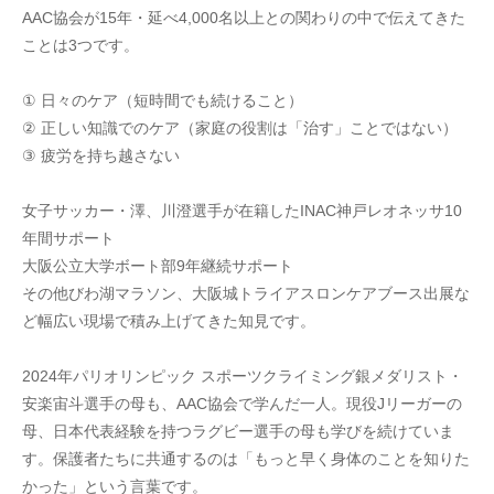
AAC協会が15年・延べ4,000名以上との関わりの中で伝えてきた
ことは3つです。
① 日々のケア（短時間でも続けること）
② 正しい知識でのケア（家庭の役割は「治す」ことではない）
③ 疲労を持ち越さない
女子サッカー・澤、川澄選手が在籍したINAC神戸レオネッサ10
年間サポート
大阪公立大学ボート部9年継続サポート
その他びわ湖マラソン、大阪城トライアスロンケアブース出展な
ど幅広い現場で積み上げてきた知見です。
2024年パリオリンピック スポーツクライミング銀メダリスト・
安楽宙斗選手の母も、AAC協会で学んだ一人。現役Jリーガーの
母、日本代表経験を持つラグビー選手の母も学びを続けていま
す。保護者たちに共通するのは「もっと早く身体のことを知りた
かった」という言葉です。