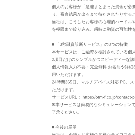
個人のお客様が「急遽まとまった資金が必
り、審査結果が出るまで待たされたりする
当社は、こうしたお客様の心理的ハードル
を極限まで絞り込み、瞬時に融資の可能性
■ 「3秒融資診断サービス」の3つの特徴
本サービスは、ご融資を検討されている個
2項目だけのシンプルかつスピーディーな診
個人情報入力不要・完全無料 お名前や詳
用いただけます。
24時間365日、マルチデバイス対応 P
ただけます。
サービスURL： https://otm-f.co.jp/contact-p
※本サービスは簡易的なシミュレーション
了承ください。
■ 今後の展望
当社は、今後もお客様の多様なライフスタ