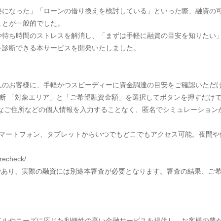
要になった」「ローンの借り換えを検討している」といった際、融資の
ことが一般的でした。
や待ち時間のストレスを解消し、「まずは手軽に融資の目安を知りたい
を診断できる本サービスを開発いたしました。
人のお客様に、手軽かつスピーディーに資金調達の目安をご確認いただ
断 「対象エリア」と「ご希望融資金額」を選択してボタンを押すだけ
細なご住所などの個人情報を入力することなく、匿名でシミュレーション
C、スマートフォン、タブレットからいつでもどこでもアクセス可能。夜間
recheck/
であり、実際の融資には別途本審査が必要となります。審査の結果、ご
イルやニーズに応じた利便性の高い金融サービスを提供し、お客様の豊